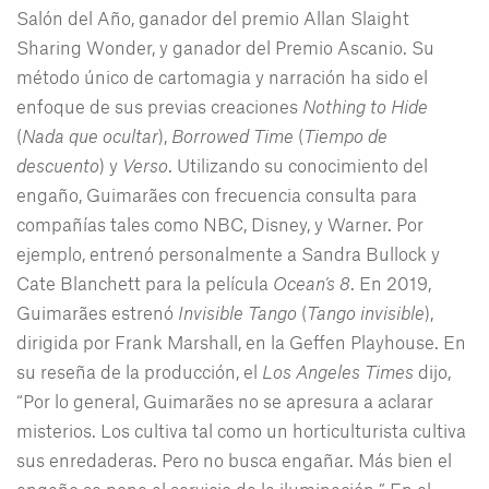
Salón del Año, ganador del premio Allan Slaight
Sharing Wonder, y ganador del Premio Ascanio. Su
método único de cartomagia y narración ha sido el
enfoque de sus previas creaciones
Nothing to Hide
(
Nada que ocultar
),
Borrowed Time
(
Tiempo de
descuento
) y
Verso
. Utilizando su conocimiento del
engaño, Guimarães con frecuencia consulta para
compañías tales como NBC, Disney, y Warner. Por
ejemplo, entrenó personalmente a Sandra Bullock y
Cate Blanchett para la película
Ocean’s 8
. En 2019,
Guimarães estrenó
Invisible Tango
(
Tango invisible
),
dirigida por Frank Marshall, en la Geffen Playhouse. En
su reseña de la producción, el
Los Angeles Times
dijo,
“Por lo general, Guimarães no se apresura a aclarar
misterios. Los cultiva tal como un horticulturista cultiva
sus enredaderas. Pero no busca engañar. Más bien el