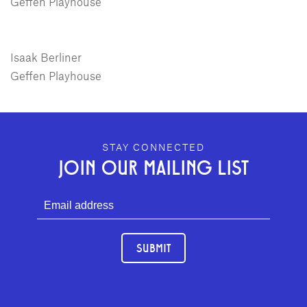
Geffen Playhouse
Isaak Berliner
Geffen Playhouse
GEFFEN PLAYHOUSE FOOTER
STAY CONNECTED
JOIN OUR MAILING LIST
SUBMIT